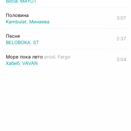
Biicla
,
MAYOT
Половина
3:07
Kambulat
,
Минаева
Песня
2:37
BELOBOKA
,
ST
Море пока лето
prod. Fargo
3:04
Хабиб
,
VAVAN