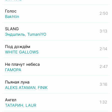
Голос
2:50
Bakhtin
SLANG
3:13
Эндшпиль
,
TumaniYO
Под дождём
2:14
WHITE GALLOWS
Не плачут небеса
2:47
ГАМОРА
Пьяная луна
3:16
ALEKS ATAMAN
,
FINIK
Ангел
1:32
ТАТАРИН
,
LAUR