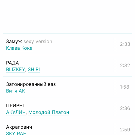
Замуж
sexy version
2:33
Клава Кока
РАДА
2:32
BLIZKEY
,
SHIRI
Затонированный ваз
1:58
Витя АК
ПРИВЕТ
2:36
АКУЛИЧ
,
Молодой Платон
Акрапович
2:59
SKY RAE