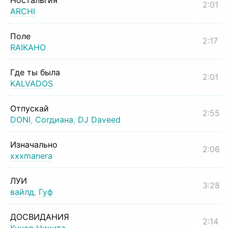
Ностальгия
2:01
ARCHI
Поле
2:17
RAIKAHO
Где ты была
2:01
KALVADOS
Отпускай
2:55
DONI
,
Согдиана
,
DJ Daveed
Изначально
2:06
xxxmanera
ЛУИ
3:28
вайлд
,
Гуф
ДОСВИДАНИЯ
2:14