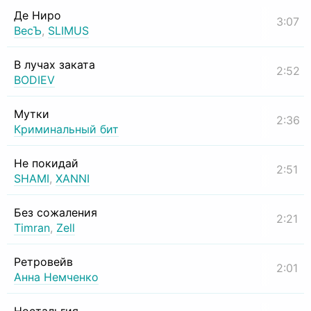
Де Ниро
3:07
ВесЪ
,
SLIMUS
В лучах заката
2:52
BODIEV
Мутки
2:36
Криминальный бит
Не покидай
2:51
SHAMI
,
XANNI
Без сожаления
2:21
Timran
,
Zell
Ретровейв
2:01
Анна Немченко