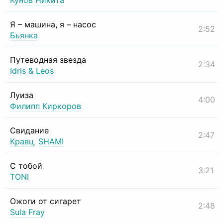
Кунов Никита
Я – машина, я – насос
2:52
Бьянка
Путеводная звезда
2:34
Idris & Leos
Луиза
4:00
Филипп Киркоров
Свидание
2:47
Кравц
,
SHAMI
С тобой
3:21
TONI
Ожоги от сигарет
2:48
Sula Fray