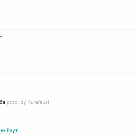
т
иба
prod. by Yurafaust
ни Раут