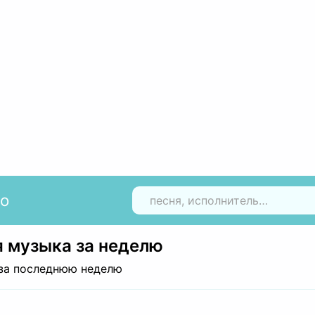
io
Н
 музыка за неделю
за последнюю неделю