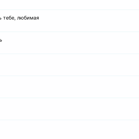
ь тебе, любимая
ь