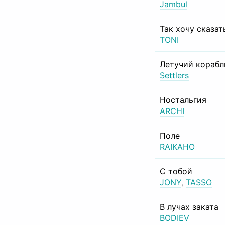
Jambul
Так хочу сказат
TONI
Летучий корабл
Settlers
Ностальгия
ARCHI
Поле
RAIKAHO
С тобой
JONY
,
TASSO
В лучах заката
BODIEV