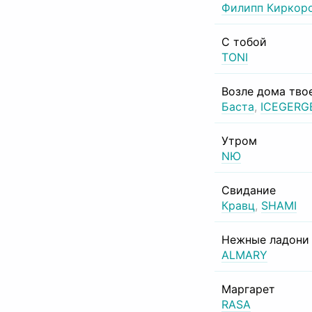
Филипп Киркор
С тобой
TONI
Возле дома тво
Баста
,
ICEGERG
Утром
NЮ
Свидание
Кравц
,
SHAMI
Нежные ладони
ALMARY
Маргарет
RASA