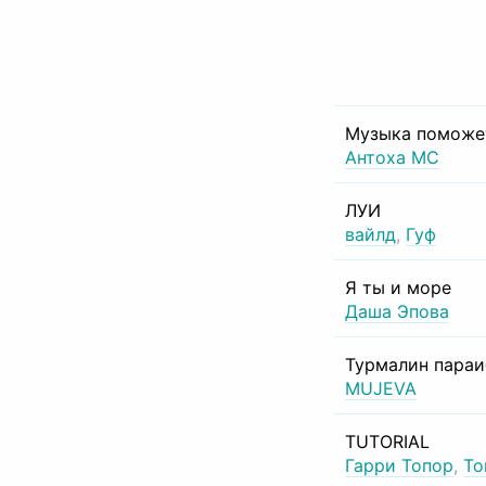
Музыка поможе
Антоха МС
ЛУИ
вайлд
,
Гуф
Я ты и море
Даша Эпова
Турмалин пара
MUJEVA
TUTORIAL
Гарри Топор
,
То