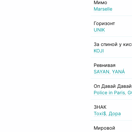
Мимо
Marselle
Горизонт
UNIK
За спиной у ки
KOJI
Ревнивая
SAYAN
,
YANÁ
Оп Давай Давай
Police in Paris
,
G
ЗНАК
Toxi$
,
Дора
Мировой