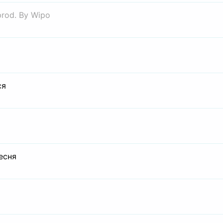
prod. By Wipo
ся
есня