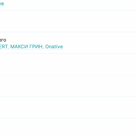
ов
его
ERT
,
МАКСИ ГРИН
,
Onative