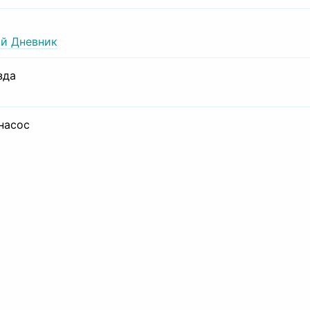
й Дневник
зда
 насос