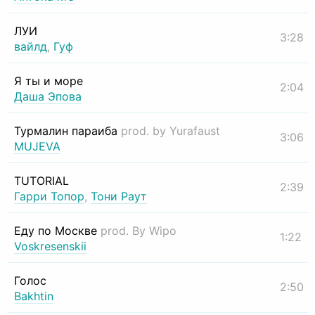
ЛУИ
3:28
вайлд
,
Гуф
Я ты и море
2:04
Даша Эпова
Турмалин параиба
prod. by Yurafaust
3:06
MUJEVA
TUTORIAL
2:39
Гарри Топор
,
Тони Раут
Еду по Москве
prod. By Wipo
1:22
Voskresenskii
Голос
2:50
Bakhtin