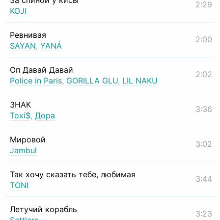
За спиной у кисы
2:29
KOJI
Ревнивая
2:00
SAYAN
,
YANÁ
Оп Давай Давай
2:02
Police in Paris
,
GORILLA GLU
,
LIL NAKU
ЗНАК
3:36
Toxi$
,
Дора
Мировой
3:02
Jambul
Так хочу сказать тебе, любимая
3:44
TONI
Летучий корабль
3:23