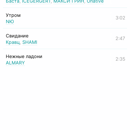
Баста
,
ICEGERGERT
,
МАКСИ ГРИН
,
Onative
Утром
3:02
NЮ
Свидание
2:47
Кравц
,
SHAMI
Нежные ладони
2:35
ALMARY