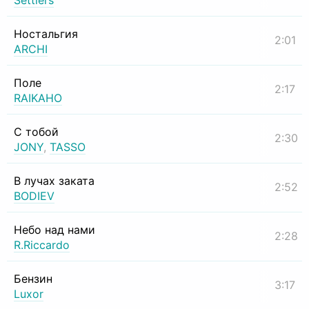
Settlers
Ностальгия
2:01
ARCHI
Поле
2:17
RAIKAHO
С тобой
2:30
JONY
,
TASSO
В лучах заката
2:52
BODIEV
Небо над нами
2:28
R.Riccardo
Бензин
3:17
Luxor