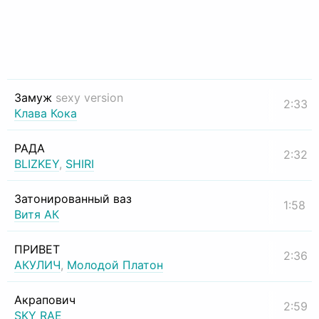
Замуж
sexy version
2:33
Клава Кока
РАДА
2:32
BLIZKEY
,
SHIRI
Затонированный ваз
1:58
Витя АК
ПРИВЕТ
2:36
АКУЛИЧ
,
Молодой Платон
Акрапович
2:59
SKY RAE