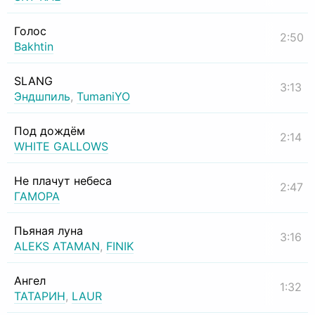
Голос
2:50
Bakhtin
SLANG
3:13
Эндшпиль
,
TumaniYO
Под дождём
2:14
WHITE GALLOWS
Не плачут небеса
2:47
ГАМОРА
Пьяная луна
3:16
ALEKS ATAMAN
,
FINIK
Ангел
1:32
ТАТАРИН
,
LAUR