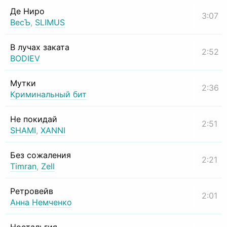
Де Ниро
3:07
ВесЪ
,
SLIMUS
В лучах заката
2:52
BODIEV
Мутки
2:36
Криминальный бит
Не покидай
2:51
SHAMI
,
XANNI
Без сожаления
2:21
Timran
,
Zell
Ретровейв
2:01
Анна Немченко