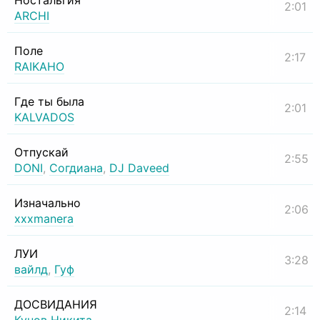
Ностальгия
2:01
ARCHI
Поле
2:17
RAIKAHO
Где ты была
2:01
KALVADOS
Отпускай
2:55
DONI
,
Согдиана
,
DJ Daveed
Изначально
2:06
xxxmanera
ЛУИ
3:28
вайлд
,
Гуф
ДОСВИДАНИЯ
2:14