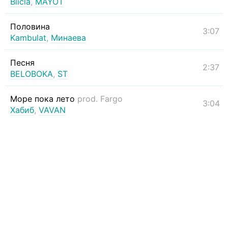
Biicla
,
MAYOT
Половина
3:07
Kambulat
,
Минаева
Песня
2:37
BELOBOKA
,
ST
Море пока лето
prod. Fargo
3:04
Хабиб
,
VAVAN