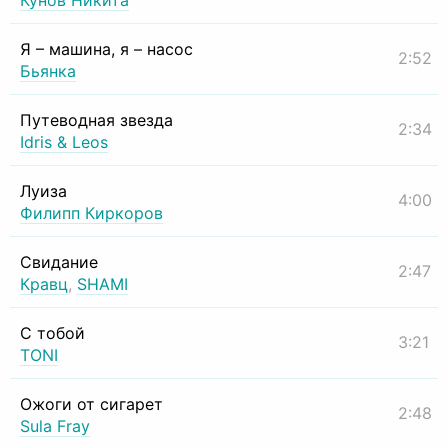
Кунов Никита
Я – машина, я – насос
2:52
Бьянка
Путеводная звезда
2:34
Idris & Leos
Луиза
4:00
Филипп Киркоров
Свидание
2:47
Кравц
,
SHAMI
С тобой
3:21
TONI
Ожоги от сигарет
2:48
Sula Fray