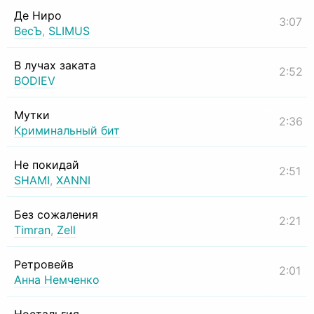
Де Ниро
3:07
ВесЪ
,
SLIMUS
В лучах заката
2:52
BODIEV
Мутки
2:36
Криминальный бит
Не покидай
2:51
SHAMI
,
XANNI
Без сожаления
2:21
Timran
,
Zell
Ретровейв
2:01
Анна Немченко