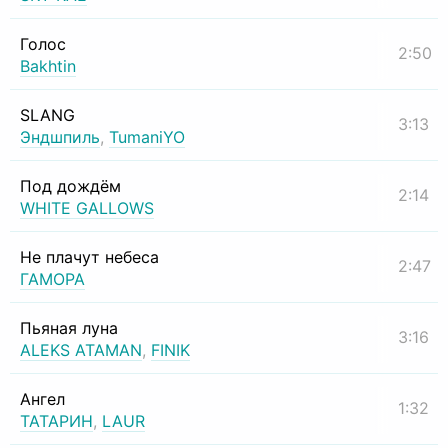
Голос
2:50
Bakhtin
SLANG
3:13
Эндшпиль
,
TumaniYO
Под дождём
2:14
WHITE GALLOWS
Не плачут небеса
2:47
ГАМОРА
Пьяная луна
3:16
ALEKS ATAMAN
,
FINIK
Ангел
1:32
ТАТАРИН
,
LAUR