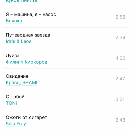
Кунов Никита
Я – машина, я – насос
2:52
Бьянка
Путеводная звезда
2:34
Idris & Leos
Луиза
4:00
Филипп Киркоров
Свидание
2:47
Кравц
,
SHAMI
С тобой
3:21
TONI
Ожоги от сигарет
2:48
Sula Fray