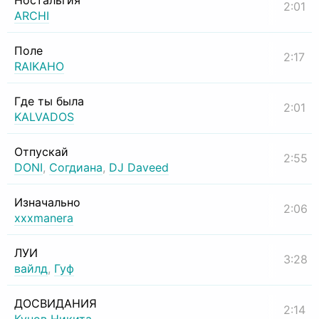
Ностальгия
2:01
ARCHI
Поле
2:17
RAIKAHO
Где ты была
2:01
KALVADOS
Отпускай
2:55
DONI
,
Согдиана
,
DJ Daveed
Изначально
2:06
xxxmanera
ЛУИ
3:28
вайлд
,
Гуф
ДОСВИДАНИЯ
2:14