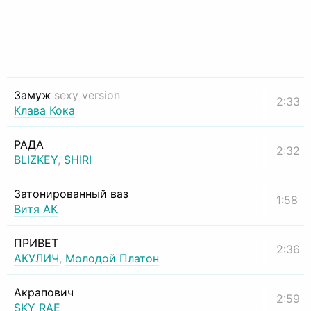
Замуж
sexy version
2:33
Клава Кока
РАДА
2:32
BLIZKEY
,
SHIRI
Затонированный ваз
1:58
Витя АК
ПРИВЕТ
2:36
АКУЛИЧ
,
Молодой Платон
Акрапович
2:59
SKY RAE