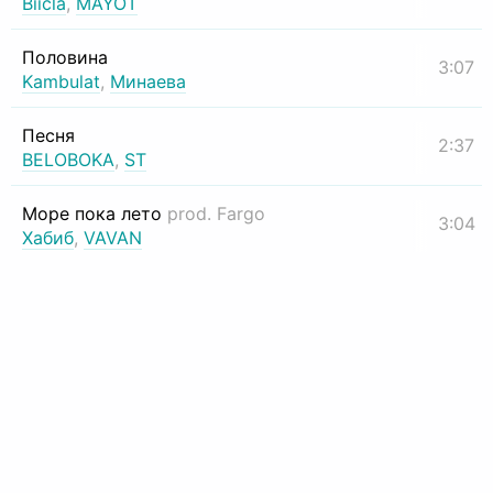
Biicla
,
MAYOT
Половина
3:07
Kambulat
,
Минаева
Песня
2:37
BELOBOKA
,
ST
Море пока лето
prod. Fargo
3:04
Хабиб
,
VAVAN