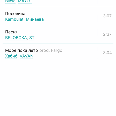
Biicla
,
MAYOT
Половина
3:07
Kambulat
,
Минаева
Песня
2:37
BELOBOKA
,
ST
Море пока лето
prod. Fargo
3:04
Хабиб
,
VAVAN