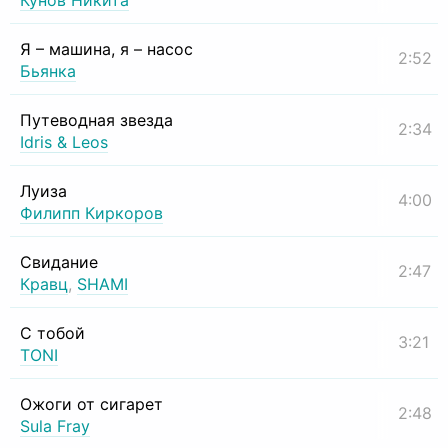
Кунов Никита
Я – машина, я – насос
2:52
Бьянка
Путеводная звезда
2:34
Idris & Leos
Луиза
4:00
Филипп Киркоров
Свидание
2:47
Кравц
,
SHAMI
С тобой
3:21
TONI
Ожоги от сигарет
2:48
Sula Fray