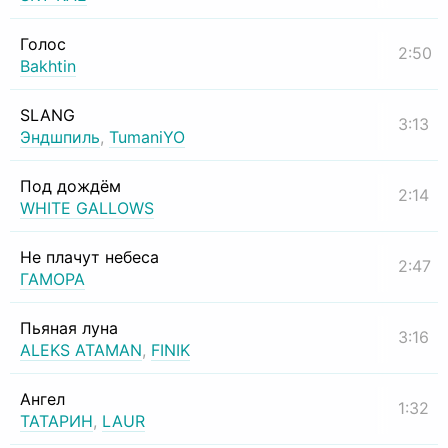
Голос
2:50
Bakhtin
SLANG
3:13
Эндшпиль
,
TumaniYO
Под дождём
2:14
WHITE GALLOWS
Не плачут небеса
2:47
ГАМОРА
Пьяная луна
3:16
ALEKS ATAMAN
,
FINIK
Ангел
1:32
ТАТАРИН
,
LAUR