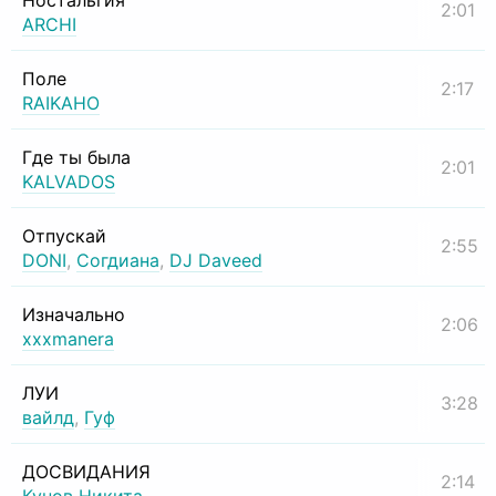
Ностальгия
2:01
ARCHI
Поле
2:17
RAIKAHO
Где ты была
2:01
KALVADOS
Отпускай
2:55
DONI
,
Согдиана
,
DJ Daveed
Изначально
2:06
xxxmanera
ЛУИ
3:28
вайлд
,
Гуф
ДОСВИДАНИЯ
2:14