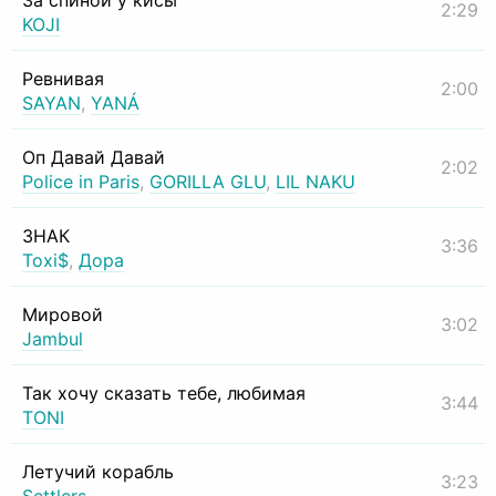
За спиной у кисы
2:29
KOJI
Ревнивая
2:00
SAYAN
,
YANÁ
Оп Давай Давай
2:02
Police in Paris
,
GORILLA GLU
,
LIL NAKU
ЗНАК
3:36
Toxi$
,
Дора
Мировой
3:02
Jambul
Так хочу сказать тебе, любимая
3:44
TONI
Летучий корабль
3:23