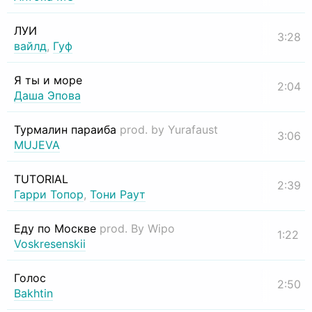
ЛУИ
3:28
вайлд
,
Гуф
Я ты и море
2:04
Даша Эпова
Турмалин параиба
prod. by Yurafaust
3:06
MUJEVA
TUTORIAL
2:39
Гарри Топор
,
Тони Раут
Еду по Москве
prod. By Wipo
1:22
Voskresenskii
Голос
2:50
Bakhtin