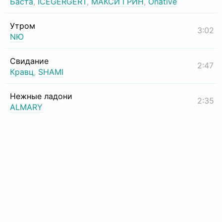
Баста
,
ICEGERGERT
,
МАКСИ ГРИН
,
Onative
Утром
3:02
NЮ
Свидание
2:47
Кравц
,
SHAMI
Нежные ладони
2:35
ALMARY