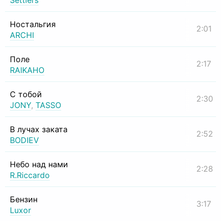
Settlers
Ностальгия
2:01
ARCHI
Поле
2:17
RAIKAHO
С тобой
2:30
JONY
,
TASSO
В лучах заката
2:52
BODIEV
Небо над нами
2:28
R.Riccardo
Бензин
3:17
Luxor