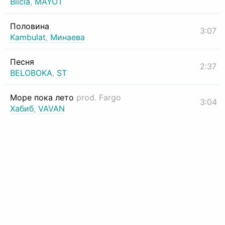
Biicla
,
MAYOT
Половина
3:07
Kambulat
,
Минаева
Песня
2:37
BELOBOKA
,
ST
Море пока лето
prod. Fargo
3:04
Хабиб
,
VAVAN