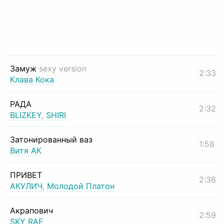
Замуж
sexy version
2:33
Клава Кока
РАДА
2:32
BLIZKEY
,
SHIRI
Затонированный ваз
1:58
Витя АК
ПРИВЕТ
2:36
АКУЛИЧ
,
Молодой Платон
Акрапович
2:59
SKY RAE