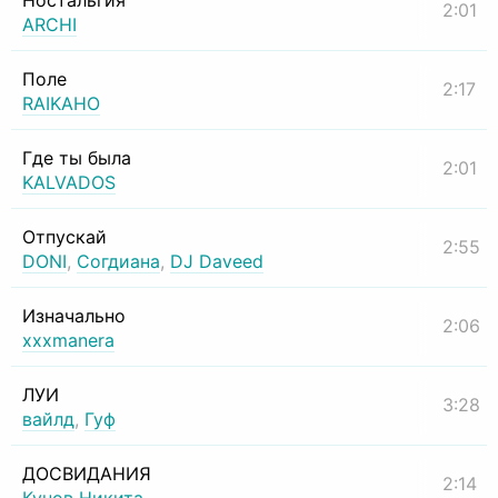
Ностальгия
2:01
ARCHI
Поле
2:17
RAIKAHO
Где ты была
2:01
KALVADOS
Отпускай
2:55
DONI
,
Согдиана
,
DJ Daveed
Изначально
2:06
xxxmanera
ЛУИ
3:28
вайлд
,
Гуф
ДОСВИДАНИЯ
2:14