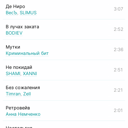
Де Ниро
3:07
ВесЪ
,
SLIMUS
В лучах заката
2:52
BODIEV
Мутки
2:36
Криминальный бит
Не покидай
2:51
SHAMI
,
XANNI
Без сожаления
2:21
Timran
,
Zell
Ретровейв
2:01
Анна Немченко