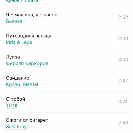
Кунов Никита
Я – машина, я – насос
2:52
Бьянка
Путеводная звезда
2:34
Idris & Leos
Луиза
4:00
Филипп Киркоров
Свидание
2:47
Кравц
,
SHAMI
С тобой
3:21
TONI
Ожоги от сигарет
2:48
Sula Fray