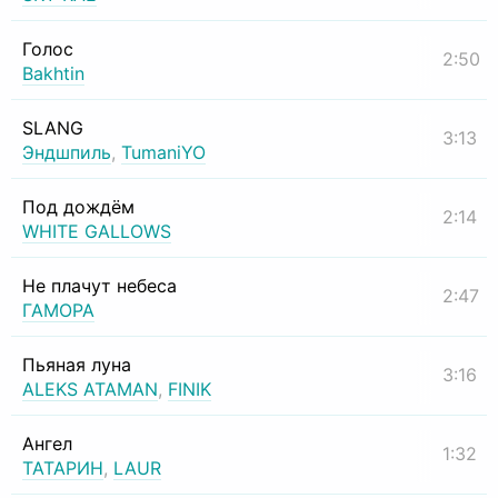
Голос
2:50
Bakhtin
SLANG
3:13
Эндшпиль
,
TumaniYO
Под дождём
2:14
WHITE GALLOWS
Не плачут небеса
2:47
ГАМОРА
Пьяная луна
3:16
ALEKS ATAMAN
,
FINIK
Ангел
1:32
ТАТАРИН
,
LAUR