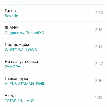
Голос
2:50
Bakhtin
SLANG
3:13
Эндшпиль
,
TumaniYO
Под дождём
2:14
WHITE GALLOWS
Не плачут небеса
2:47
ГАМОРА
Пьяная луна
3:16
ALEKS ATAMAN
,
FINIK
Ангел
1:32
ТАТАРИН
,
LAUR