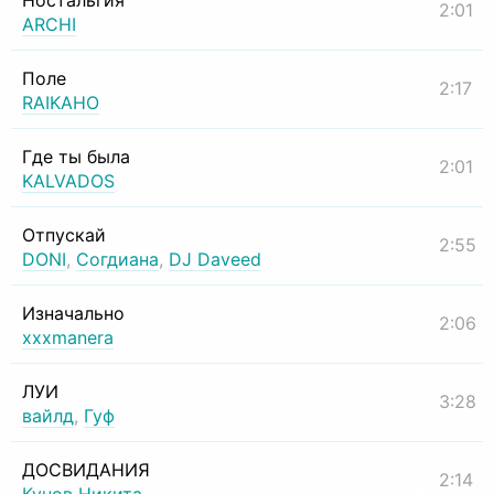
Ностальгия
2:01
ARCHI
Поле
2:17
RAIKAHO
Где ты была
2:01
KALVADOS
Отпускай
2:55
DONI
,
Согдиана
,
DJ Daveed
Изначально
2:06
xxxmanera
ЛУИ
3:28
вайлд
,
Гуф
ДОСВИДАНИЯ
2:14