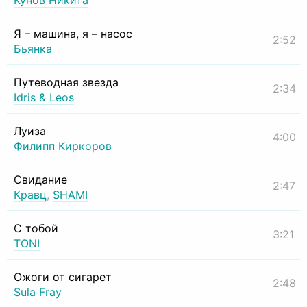
Кунов Никита
Я – машина, я – насос
2:52
Бьянка
Путеводная звезда
2:34
Idris & Leos
Луиза
4:00
Филипп Киркоров
Свидание
2:47
Кравц
,
SHAMI
С тобой
3:21
TONI
Ожоги от сигарет
2:48
Sula Fray