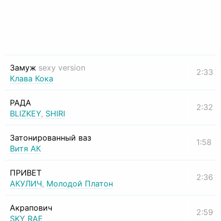
Замуж
sexy version
2:33
Клава Кока
РАДА
2:32
BLIZKEY
,
SHIRI
Затонированный ваз
1:58
Витя АК
ПРИВЕТ
2:36
АКУЛИЧ
,
Молодой Платон
Акрапович
2:59
SKY RAE