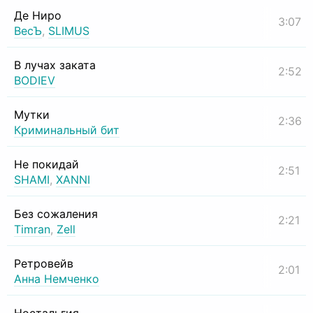
Де Ниро
3:07
ВесЪ
,
SLIMUS
В лучах заката
2:52
BODIEV
Мутки
2:36
Криминальный бит
Не покидай
2:51
SHAMI
,
XANNI
Без сожаления
2:21
Timran
,
Zell
Ретровейв
2:01
Анна Немченко