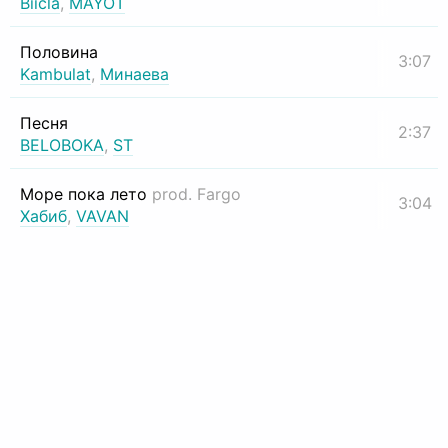
Biicla
,
MAYOT
Половина
3:07
Kambulat
,
Минаева
Песня
2:37
BELOBOKA
,
ST
Море пока лето
prod. Fargo
3:04
Хабиб
,
VAVAN