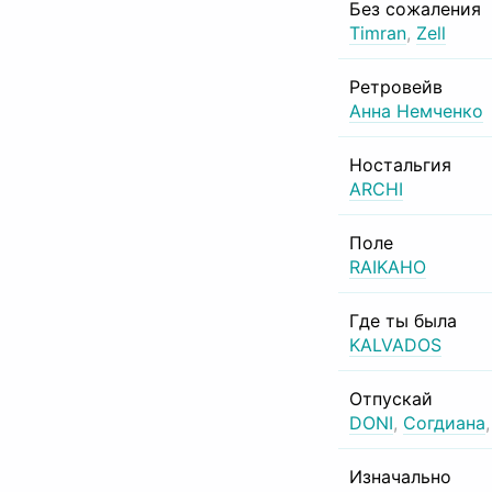
Без сожаления
Timran
,
Zell
Ретровейв
Анна Немченко
Ностальгия
ARCHI
Поле
RAIKAHO
Где ты была
KALVADOS
Отпускай
DONI
,
Согдиана
Изначально