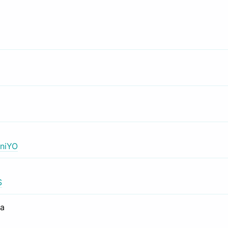
niYO
S
са