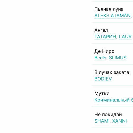
Пьяная луна
ALEKS ATAMAN
Ангел
ТАТАРИН
,
LAUR
Де Ниро
ВесЪ
,
SLIMUS
В лучах заката
BODIEV
Мутки
Криминальный 
Не покидай
SHAMI
,
XANNI