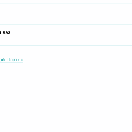
 ваз
ой Платон