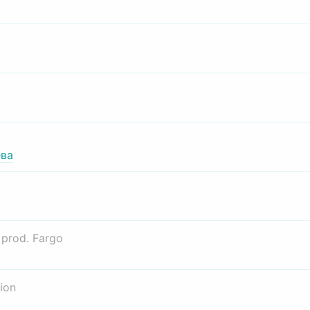
ва
о
prod. Fargo
ion