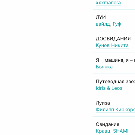
xxxmanera
ЛУИ
вайлд
,
Гуф
ДОСВИДАНИЯ
Кунов Никита
Я – машина, я –
Бьянка
Путеводная зве
Idris & Leos
Луиза
Филипп Киркор
Свидание
Кравц
,
SHAMI