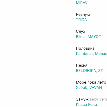
MIRAVI
Ревную
TRIDA
Слух
Biicla
,
MAYOT
Половина
Kambulat
,
Минае
Песня
BELOBOKA
,
ST
Море пока лет
Хабиб
,
VAVAN
Замуж
sexy vers
Клава Кока