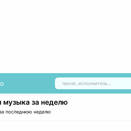
io
Н
 музыка за неделю
за последнюю неделю