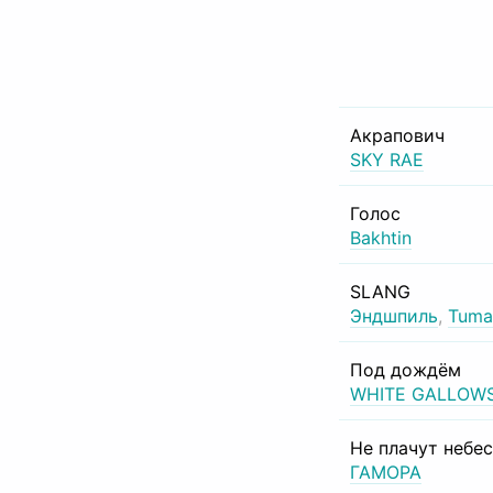
Акрапович
SKY RAE
Голос
Bakhtin
SLANG
Эндшпиль
,
Tuma
Под дождём
WHITE GALLOW
Не плачут небе
ГАМОРА