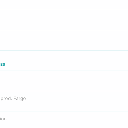
ва
о
prod. Fargo
ion