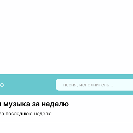
io
Н
 музыка за неделю
за последнюю неделю