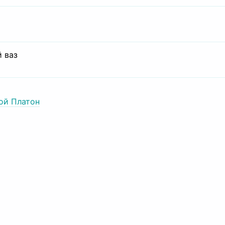
 ваз
ой Платон