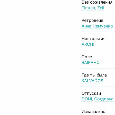
Без сожаления
Timran
,
Zell
Ретровейв
Анна Немченко
Ностальгия
ARCHI
Поле
RAIKAHO
Где ты была
KALVADOS
Отпускай
DONI
,
Согдиана
Изначально