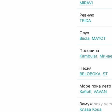
MIRAVI
Ревную
TRIDA
Слух
Biicla
,
MAYOT
Половина
Kambulat
,
Минае
Песня
BELOBOKA
,
ST
Море пока лет
Хабиб
,
VAVAN
Замуж
sexy vers
Клава Кока