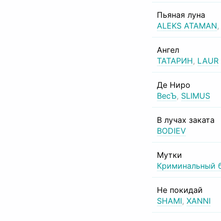
Пьяная луна
ALEKS ATAMAN
Ангел
ТАТАРИН
,
LAUR
Де Ниро
ВесЪ
,
SLIMUS
В лучах заката
BODIEV
Мутки
Криминальный 
Не покидай
SHAMI
,
XANNI