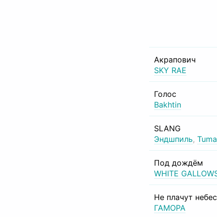
Акрапович
SKY RAE
Голос
Bakhtin
SLANG
Эндшпиль
,
Tuma
Под дождём
WHITE GALLOW
Не плачут небе
ГАМОРА