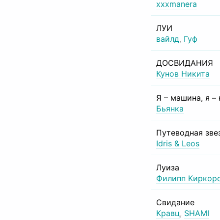
xxxmanera
ЛУИ
вайлд
,
Гуф
ДОСВИДАНИЯ
Кунов Никита
Я – машина, я –
Бьянка
Путеводная зве
Idris & Leos
Луиза
Филипп Киркор
Свидание
Кравц
,
SHAMI