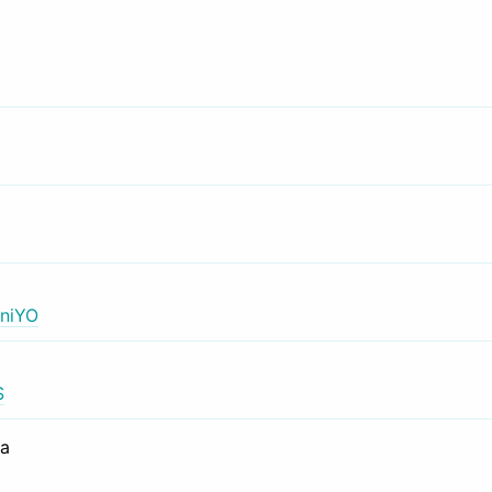
niYO
S
са