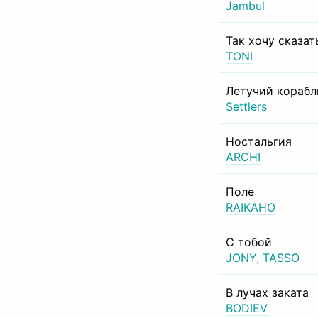
Jambul
Так хочу сказат
TONI
Летучий корабл
Settlers
Ностальгия
ARCHI
Поле
RAIKAHO
С тобой
JONY
,
TASSO
В лучах заката
BODIEV