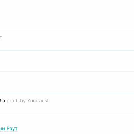
т
иба
prod. by Yurafaust
ни Раут