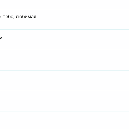
ь тебе, любимая
ь