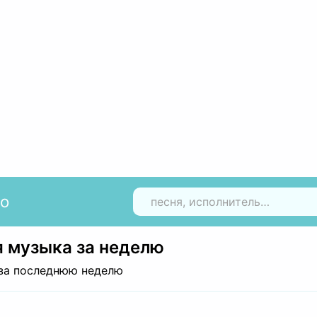
io
Н
 музыка за неделю
за последнюю неделю