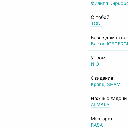
Филипп Киркор
С тобой
TONI
Возле дома тво
Баста
,
ICEGERG
Утром
NЮ
Свидание
Кравц
,
SHAMI
Нежные ладони
ALMARY
Маргарет
RASA