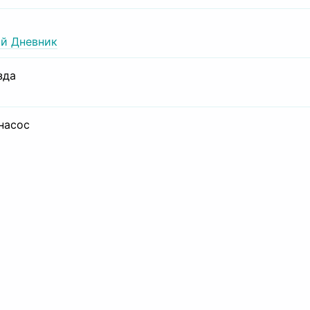
й Дневник
зда
 насос