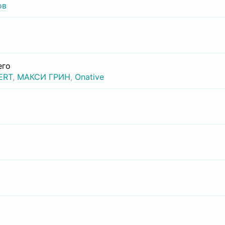
ов
его
ERT
,
МАКСИ ГРИН
,
Onative