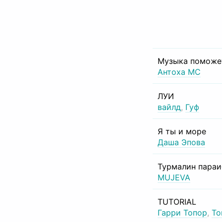
Музыка поможе
Антоха МС
ЛУИ
вайлд
,
Гуф
Я ты и море
Даша Эпова
Турмалин пара
MUJEVA
TUTORIAL
Гарри Топор
,
То