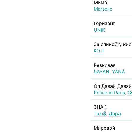
Мимо
Marselle
Горизонт
UNIK
За спиной у ки
KOJI
Ревнивая
SAYAN
,
YANÁ
Оп Давай Давай
Police in Paris
,
G
ЗНАК
Toxi$
,
Дора
Мировой