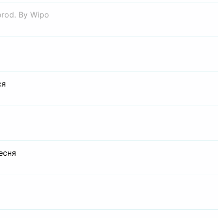
prod. By Wipo
ся
есня