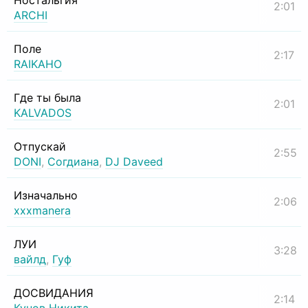
Ностальгия
2:01
ARCHI
Поле
2:17
RAIKAHO
Где ты была
2:01
KALVADOS
Отпускай
2:55
DONI
,
Согдиана
,
DJ Daveed
Изначально
2:06
xxxmanera
ЛУИ
3:28
вайлд
,
Гуф
ДОСВИДАНИЯ
2:14