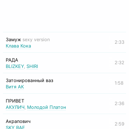
Замуж
sexy version
2:33
Клава Кока
РАДА
2:32
BLIZKEY
,
SHIRI
Затонированный ваз
1:58
Витя АК
ПРИВЕТ
2:36
АКУЛИЧ
,
Молодой Платон
Акрапович
2:59
SKY RAE