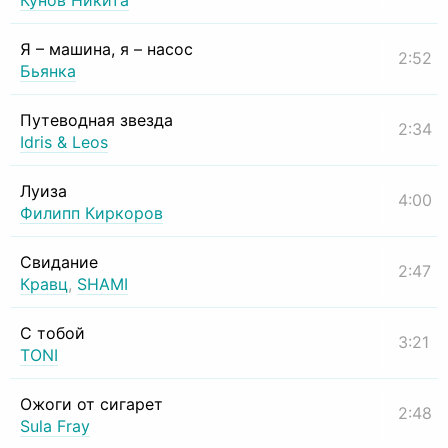
Кунов Никита
Я – машина, я – насос
2:52
Бьянка
Путеводная звезда
2:34
Idris & Leos
Луиза
4:00
Филипп Киркоров
Свидание
2:47
Кравц
,
SHAMI
С тобой
3:21
TONI
Ожоги от сигарет
2:48
Sula Fray