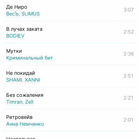
Де Ниро
3:07
ВесЪ
,
SLIMUS
В лучах заката
2:52
BODIEV
Мутки
2:36
Криминальный бит
Не покидай
2:51
SHAMI
,
XANNI
Без сожаления
2:21
Timran
,
Zell
Ретровейв
2:01
Анна Немченко