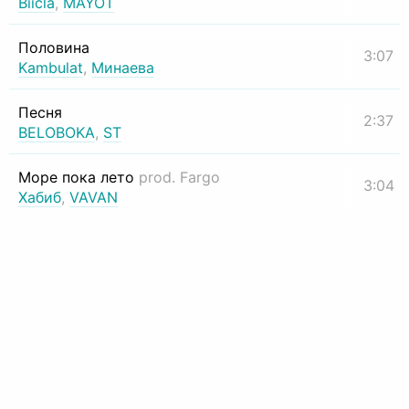
Biicla
,
MAYOT
Половина
3:07
Kambulat
,
Минаева
Песня
2:37
BELOBOKA
,
ST
Море пока лето
prod. Fargo
3:04
Хабиб
,
VAVAN