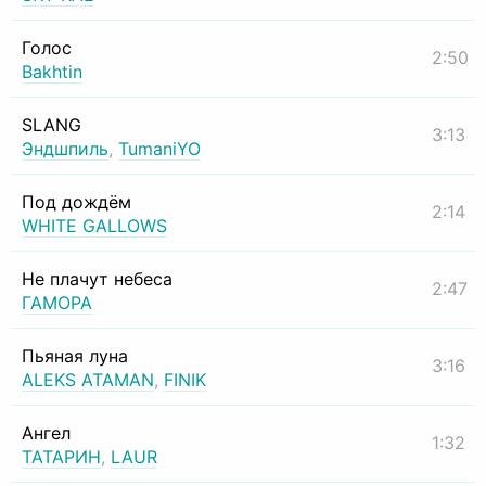
Голос
2:50
Bakhtin
SLANG
3:13
Эндшпиль
,
TumaniYO
Под дождём
2:14
WHITE GALLOWS
Не плачут небеса
2:47
ГАМОРА
Пьяная луна
3:16
ALEKS ATAMAN
,
FINIK
Ангел
1:32
ТАТАРИН
,
LAUR