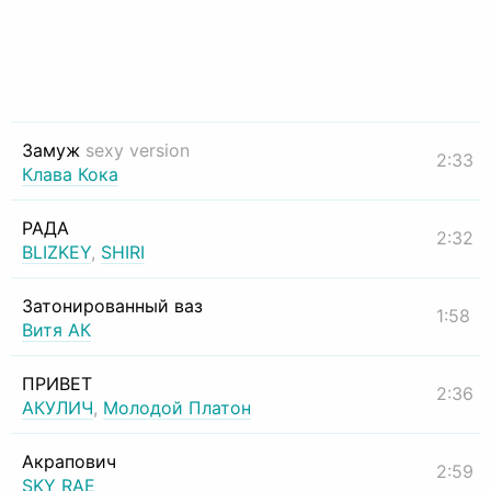
Замуж
sexy version
2:33
Клава Кока
РАДА
2:32
BLIZKEY
,
SHIRI
Затонированный ваз
1:58
Витя АК
ПРИВЕТ
2:36
АКУЛИЧ
,
Молодой Платон
Акрапович
2:59
SKY RAE