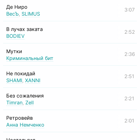
Де Ниро
3:07
ВесЪ
,
SLIMUS
В лучах заката
2:52
BODIEV
Мутки
2:36
Криминальный бит
Не покидай
2:51
SHAMI
,
XANNI
Без сожаления
2:21
Timran
,
Zell
Ретровейв
2:01
Анна Немченко