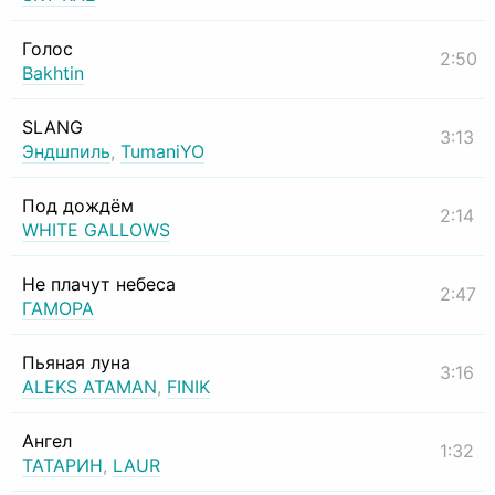
Голос
2:50
Bakhtin
SLANG
3:13
Эндшпиль
,
TumaniYO
Под дождём
2:14
WHITE GALLOWS
Не плачут небеса
2:47
ГАМОРА
Пьяная луна
3:16
ALEKS ATAMAN
,
FINIK
Ангел
1:32
ТАТАРИН
,
LAUR