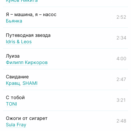
Кунов Никита
Я – машина, я – насос
2:52
Бьянка
Путеводная звезда
2:34
Idris & Leos
Луиза
4:00
Филипп Киркоров
Свидание
2:47
Кравц
,
SHAMI
С тобой
3:21
TONI
Ожоги от сигарет
2:48
Sula Fray