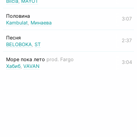
Biicla
,
MAYOT
Половина
3:07
Kambulat
,
Минаева
Песня
2:37
BELOBOKA
,
ST
Море пока лето
prod. Fargo
3:04
Хабиб
,
VAVAN