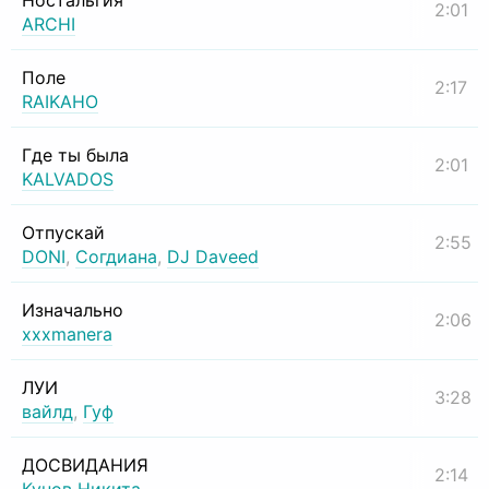
Ностальгия
2:01
ARCHI
Поле
2:17
RAIKAHO
Где ты была
2:01
KALVADOS
Отпускай
2:55
DONI
,
Согдиана
,
DJ Daveed
Изначально
2:06
xxxmanera
ЛУИ
3:28
вайлд
,
Гуф
ДОСВИДАНИЯ
2:14