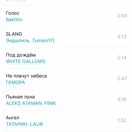
Голос
2:50
Bakhtin
SLANG
3:13
Эндшпиль
,
TumaniYO
Под дождём
2:14
WHITE GALLOWS
Не плачут небеса
2:47
ГАМОРА
Пьяная луна
3:16
ALEKS ATAMAN
,
FINIK
Ангел
1:32
ТАТАРИН
,
LAUR