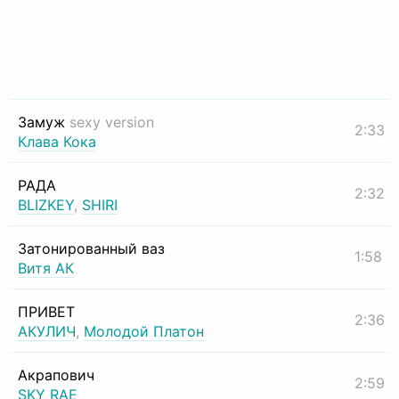
Замуж
sexy version
2:33
Клава Кока
РАДА
2:32
BLIZKEY
,
SHIRI
Затонированный ваз
1:58
Витя АК
ПРИВЕТ
2:36
АКУЛИЧ
,
Молодой Платон
Акрапович
2:59
SKY RAE