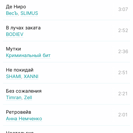
Де Ниро
3:07
ВесЪ
,
SLIMUS
В лучах заката
2:52
BODIEV
Мутки
2:36
Криминальный бит
Не покидай
2:51
SHAMI
,
XANNI
Без сожаления
2:21
Timran
,
Zell
Ретровейв
2:01
Анна Немченко