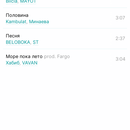
Biicla
,
MAYOT
Половина
3:07
Kambulat
,
Минаева
Песня
2:37
BELOBOKA
,
ST
Море пока лето
prod. Fargo
3:04
Хабиб
,
VAVAN