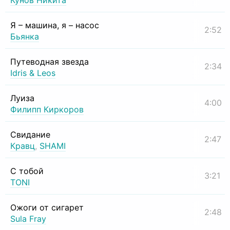
Кунов Никита
Я – машина, я – насос
2:52
Бьянка
Путеводная звезда
2:34
Idris & Leos
Луиза
4:00
Филипп Киркоров
Свидание
2:47
Кравц
,
SHAMI
С тобой
3:21
TONI
Ожоги от сигарет
2:48
Sula Fray