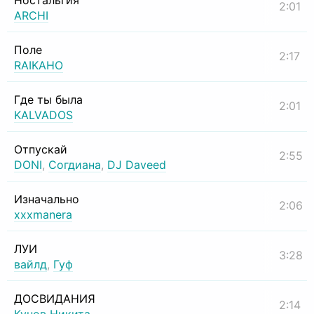
Ностальгия
2:01
ARCHI
Поле
2:17
RAIKAHO
Где ты была
2:01
KALVADOS
Отпускай
2:55
DONI
,
Согдиана
,
DJ Daveed
Изначально
2:06
xxxmanera
ЛУИ
3:28
вайлд
,
Гуф
ДОСВИДАНИЯ
2:14