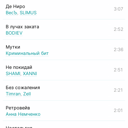
Де Ниро
3:07
ВесЪ
,
SLIMUS
В лучах заката
2:52
BODIEV
Мутки
2:36
Криминальный бит
Не покидай
2:51
SHAMI
,
XANNI
Без сожаления
2:21
Timran
,
Zell
Ретровейв
2:01
Анна Немченко