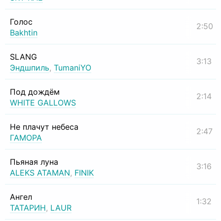
Голос
2:50
Bakhtin
SLANG
3:13
Эндшпиль
,
TumaniYO
Под дождём
2:14
WHITE GALLOWS
Не плачут небеса
2:47
ГАМОРА
Пьяная луна
3:16
ALEKS ATAMAN
,
FINIK
Ангел
1:32
ТАТАРИН
,
LAUR