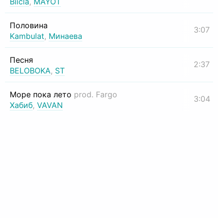
Biicla
,
MAYOT
Половина
3:07
Kambulat
,
Минаева
Песня
2:37
BELOBOKA
,
ST
Море пока лето
prod. Fargo
3:04
Хабиб
,
VAVAN