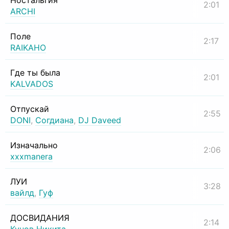
Ностальгия
2:01
ARCHI
Поле
2:17
RAIKAHO
Где ты была
2:01
KALVADOS
Отпускай
2:55
DONI
,
Согдиана
,
DJ Daveed
Изначально
2:06
xxxmanera
ЛУИ
3:28
вайлд
,
Гуф
ДОСВИДАНИЯ
2:14