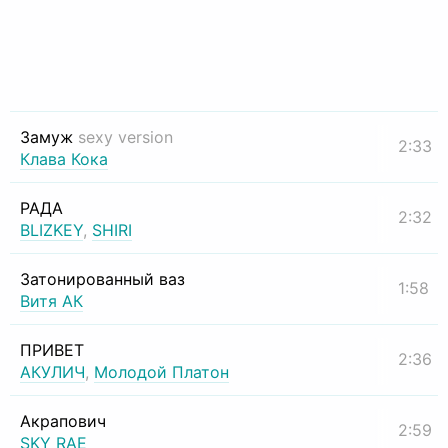
Замуж
sexy version
2:33
Клава Кока
РАДА
2:32
BLIZKEY
,
SHIRI
Затонированный ваз
1:58
Витя АК
ПРИВЕТ
2:36
АКУЛИЧ
,
Молодой Платон
Акрапович
2:59
SKY RAE