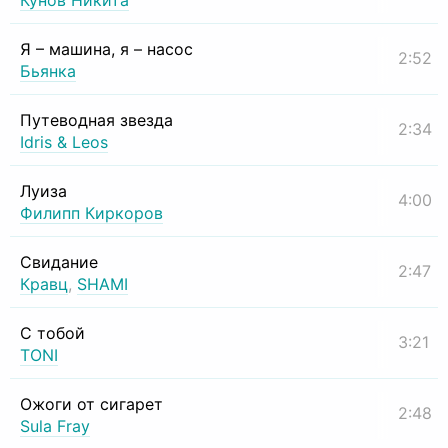
Кунов Никита
Я – машина, я – насос
2:52
Бьянка
Путеводная звезда
2:34
Idris & Leos
Луиза
4:00
Филипп Киркоров
Свидание
2:47
Кравц
,
SHAMI
С тобой
3:21
TONI
Ожоги от сигарет
2:48
Sula Fray