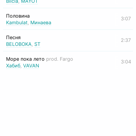
Biicla
,
MAYOT
Половина
3:07
Kambulat
,
Минаева
Песня
2:37
BELOBOKA
,
ST
Море пока лето
prod. Fargo
3:04
Хабиб
,
VAVAN