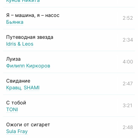
Кунов Никита
Я – машина, я – насос
2:52
Бьянка
Путеводная звезда
2:34
Idris & Leos
Луиза
4:00
Филипп Киркоров
Свидание
2:47
Кравц
,
SHAMI
С тобой
3:21
TONI
Ожоги от сигарет
2:48
Sula Fray