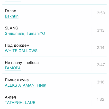
Голос
2:50
Bakhtin
SLANG
3:13
Эндшпиль
,
TumaniYO
Под дождём
2:14
WHITE GALLOWS
Не плачут небеса
2:47
ГАМОРА
Пьяная луна
3:16
ALEKS ATAMAN
,
FINIK
Ангел
1:32
ТАТАРИН
,
LAUR