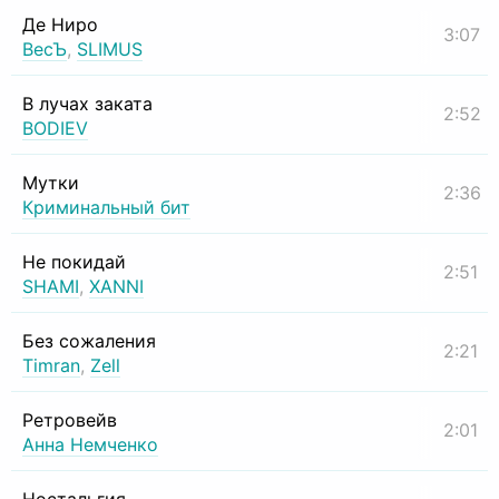
Де Ниро
3:07
ВесЪ
,
SLIMUS
В лучах заката
2:52
BODIEV
Мутки
2:36
Криминальный бит
Не покидай
2:51
SHAMI
,
XANNI
Без сожаления
2:21
Timran
,
Zell
Ретровейв
2:01
Анна Немченко