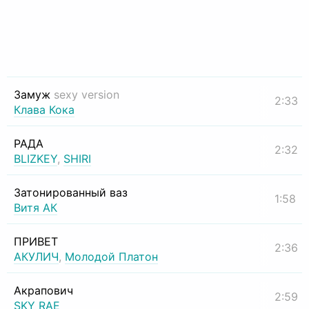
Замуж
sexy version
2:33
Клава Кока
РАДА
2:32
BLIZKEY
,
SHIRI
Затонированный ваз
1:58
Витя АК
ПРИВЕТ
2:36
АКУЛИЧ
,
Молодой Платон
Акрапович
2:59
SKY RAE