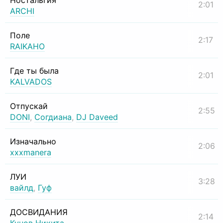
Ностальгия
2:01
ARCHI
Поле
2:17
RAIKAHO
Где ты была
2:01
KALVADOS
Отпускай
2:55
DONI
,
Согдиана
,
DJ Daveed
Изначально
2:06
xxxmanera
ЛУИ
3:28
вайлд
,
Гуф
ДОСВИДАНИЯ
2:14