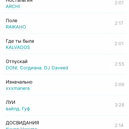
Ностальгия
2:01
ARCHI
Поле
2:17
RAIKAHO
Где ты была
2:01
KALVADOS
Отпускай
2:55
DONI
,
Согдиана
,
DJ Daveed
Изначально
2:06
xxxmanera
ЛУИ
3:28
вайлд
,
Гуф
ДОСВИДАНИЯ
2:14