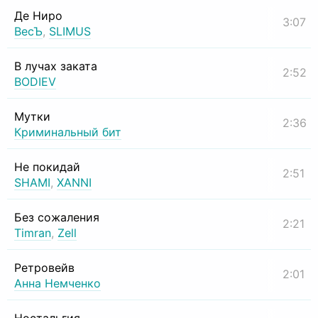
Де Ниро
3:07
ВесЪ
,
SLIMUS
В лучах заката
2:52
BODIEV
Мутки
2:36
Криминальный бит
Не покидай
2:51
SHAMI
,
XANNI
Без сожаления
2:21
Timran
,
Zell
Ретровейв
2:01
Анна Немченко