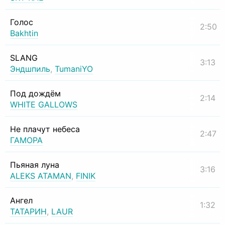
Голос
2:50
Bakhtin
SLANG
3:13
Эндшпиль
,
TumaniYO
Под дождём
2:14
WHITE GALLOWS
Не плачут небеса
2:47
ГАМОРА
Пьяная луна
3:16
ALEKS ATAMAN
,
FINIK
Ангел
1:32
ТАТАРИН
,
LAUR