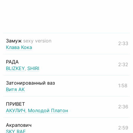
Замуж
sexy version
2:33
Клава Кока
РАДА
2:32
BLIZKEY
,
SHIRI
Затонированный ваз
1:58
Витя АК
ПРИВЕТ
2:36
АКУЛИЧ
,
Молодой Платон
Акрапович
2:59
SKY RAE