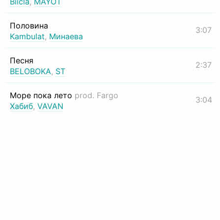
Biicla
,
MAYOT
Половина
3:07
Kambulat
,
Минаева
Песня
2:37
BELOBOKA
,
ST
Море пока лето
prod. Fargo
3:04
Хабиб
,
VAVAN