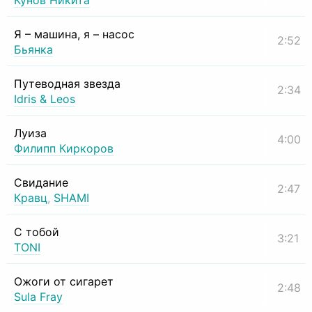
Кунов Никита
Я – машина, я – насос
2:52
Бьянка
Путеводная звезда
2:34
Idris & Leos
Луиза
4:00
Филипп Киркоров
Свидание
2:47
Кравц
,
SHAMI
С тобой
3:21
TONI
Ожоги от сигарет
2:48
Sula Fray