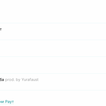
т
иба
prod. by Yurafaust
ни Раут