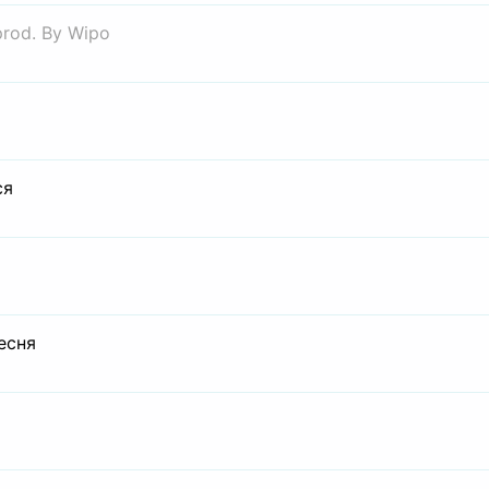
prod. By Wipo
ся
есня