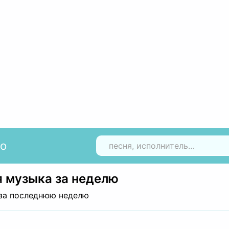
io
Н
 музыка за неделю
за последнюю неделю