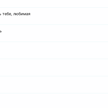
ь тебе, любимая
ь