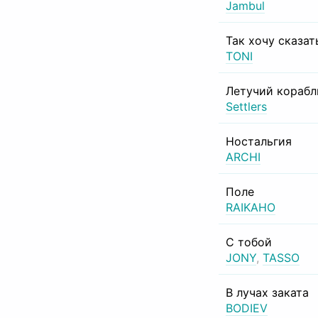
Jambul
Так хочу сказат
TONI
Летучий корабл
Settlers
Ностальгия
ARCHI
Поле
RAIKAHO
С тобой
JONY
,
TASSO
В лучах заката
BODIEV