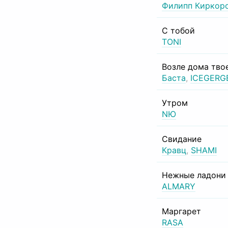
Филипп Киркор
С тобой
TONI
Возле дома тво
Баста
,
ICEGERG
Утром
NЮ
Свидание
Кравц
,
SHAMI
Нежные ладони
ALMARY
Маргарет
RASA