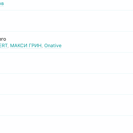
ов
его
ERT
,
МАКСИ ГРИН
,
Onative