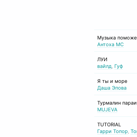
Музыка поможе
Антоха МС
ЛУИ
вайлд
,
Гуф
Я ты и море
Даша Эпова
Турмалин пара
MUJEVA
TUTORIAL
Гарри Топор
,
То