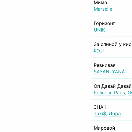
Мимо
Marselle
Горизонт
UNIK
За спиной у ки
KOJI
Ревнивая
SAYAN
,
YANÁ
Оп Давай Давай
Police in Paris
,
G
ЗНАК
Toxi$
,
Дора
Мировой