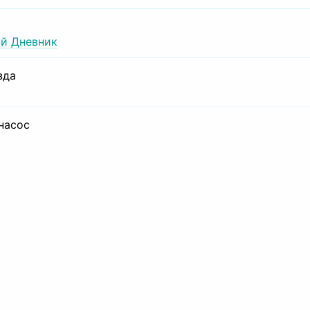
й Дневник
зда
 насос