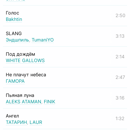
Голос
2:50
Bakhtin
SLANG
3:13
Эндшпиль
,
TumaniYO
Под дождём
2:14
WHITE GALLOWS
Не плачут небеса
2:47
ГАМОРА
Пьяная луна
3:16
ALEKS ATAMAN
,
FINIK
Ангел
1:32
ТАТАРИН
,
LAUR