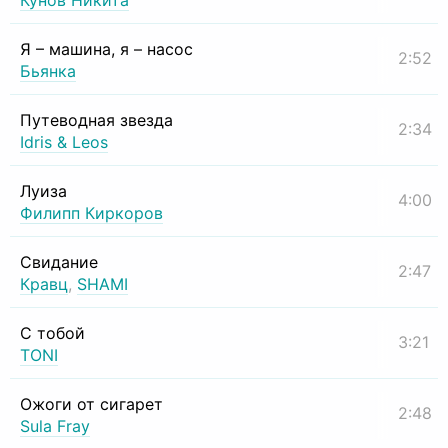
Кунов Никита
Я – машина, я – насос
2:52
Бьянка
Путеводная звезда
2:34
Idris & Leos
Луиза
4:00
Филипп Киркоров
Свидание
2:47
Кравц
,
SHAMI
С тобой
3:21
TONI
Ожоги от сигарет
2:48
Sula Fray