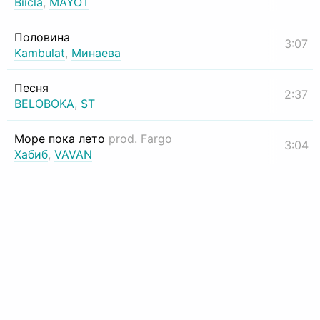
Biicla
,
MAYOT
Половина
3:07
Kambulat
,
Минаева
Песня
2:37
BELOBOKA
,
ST
Море пока лето
prod. Fargo
3:04
Хабиб
,
VAVAN