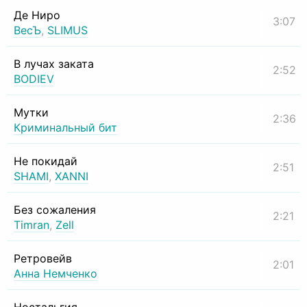
Де Ниро
3:07
ВесЪ
,
SLIMUS
В лучах заката
2:52
BODIEV
Мутки
2:36
Криминальный бит
Не покидай
2:51
SHAMI
,
XANNI
Без сожаления
2:21
Timran
,
Zell
Ретровейв
2:01
Анна Немченко