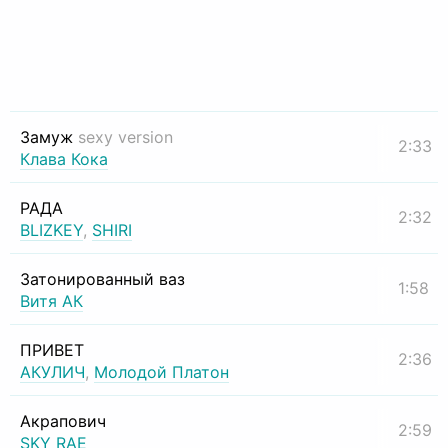
Замуж
sexy version
2:33
Клава Кока
РАДА
2:32
BLIZKEY
,
SHIRI
Затонированный ваз
1:58
Витя АК
ПРИВЕТ
2:36
АКУЛИЧ
,
Молодой Платон
Акрапович
2:59
SKY RAE