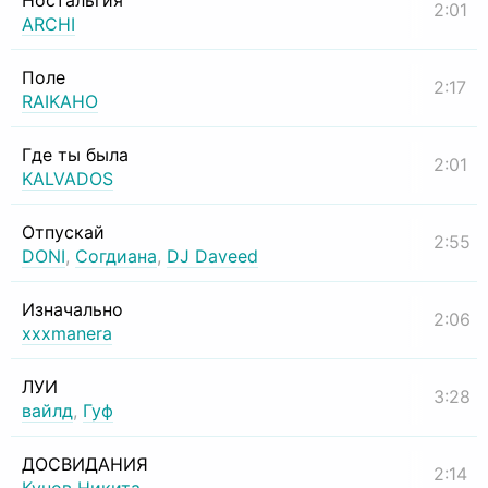
Ностальгия
2:01
ARCHI
Поле
2:17
RAIKAHO
Где ты была
2:01
KALVADOS
Отпускай
2:55
DONI
,
Согдиана
,
DJ Daveed
Изначально
2:06
xxxmanera
ЛУИ
3:28
вайлд
,
Гуф
ДОСВИДАНИЯ
2:14