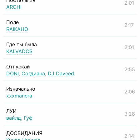
Ностальгия
2:01
ARCHI
Поле
2:17
RAIKAHO
Где ты была
2:01
KALVADOS
Отпускай
2:55
DONI
,
Согдиана
,
DJ Daveed
Изначально
2:06
xxxmanera
ЛУИ
3:28
вайлд
,
Гуф
ДОСВИДАНИЯ
2:14