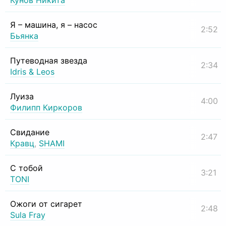
Кунов Никита
Я – машина, я – насос
2:52
Бьянка
Путеводная звезда
2:34
Idris & Leos
Луиза
4:00
Филипп Киркоров
Свидание
2:47
Кравц
,
SHAMI
С тобой
3:21
TONI
Ожоги от сигарет
2:48
Sula Fray