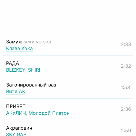
Замуж
sexy version
2:33
Клава Кока
РАДА
2:32
BLIZKEY
,
SHIRI
Затонированный ваз
1:58
Витя АК
ПРИВЕТ
2:36
АКУЛИЧ
,
Молодой Платон
Акрапович
2:59
SKY RAE