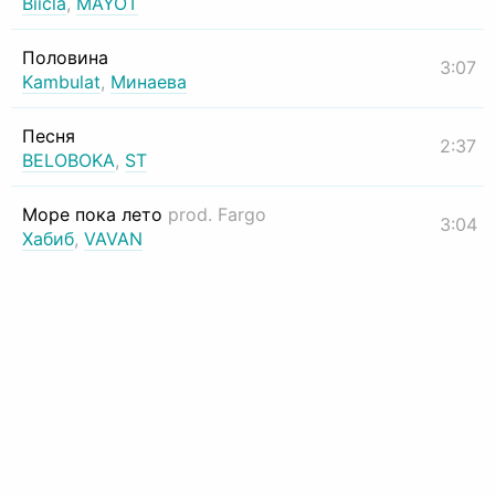
Biicla
,
MAYOT
Половина
3:07
Kambulat
,
Минаева
Песня
2:37
BELOBOKA
,
ST
Море пока лето
prod. Fargo
3:04
Хабиб
,
VAVAN