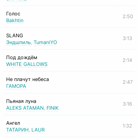
Голос
2:50
Bakhtin
SLANG
3:13
Эндшпиль
,
TumaniYO
Под дождём
2:14
WHITE GALLOWS
Не плачут небеса
2:47
ГАМОРА
Пьяная луна
3:16
ALEKS ATAMAN
,
FINIK
Ангел
1:32
ТАТАРИН
,
LAUR