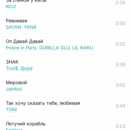
За спиной у кисы
2:29
KOJI
Ревнивая
2:00
SAYAN
,
YANÁ
Оп Давай Давай
2:02
Police in Paris
,
GORILLA GLU
,
LIL NAKU
ЗНАК
3:36
Toxi$
,
Дора
Мировой
3:02
Jambul
Так хочу сказать тебе, любимая
3:44
TONI
Летучий корабль
3:23