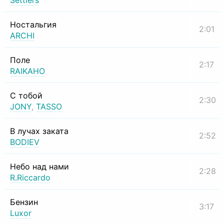
Settlers
Ностальгия
2:01
ARCHI
Поле
2:17
RAIKAHO
С тобой
2:30
JONY
,
TASSO
В лучах заката
2:52
BODIEV
Небо над нами
2:28
R.Riccardo
Бензин
3:17
Luxor