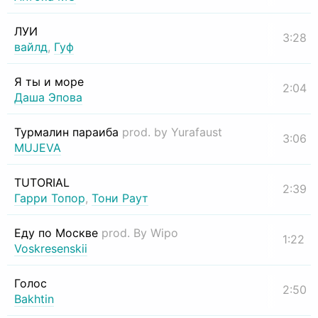
ЛУИ
3:28
вайлд
,
Гуф
Я ты и море
2:04
Даша Эпова
Турмалин параиба
prod. by Yurafaust
3:06
MUJEVA
TUTORIAL
2:39
Гарри Топор
,
Тони Раут
Еду по Москве
prod. By Wipo
1:22
Voskresenskii
Голос
2:50
Bakhtin