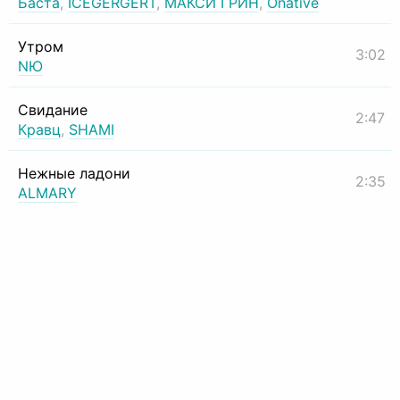
Баста
,
ICEGERGERT
,
МАКСИ ГРИН
,
Onative
Утром
3:02
NЮ
Свидание
2:47
Кравц
,
SHAMI
Нежные ладони
2:35
ALMARY