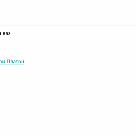
 ваз
ой Платон