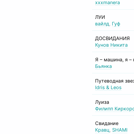
xxxmanera
ЛУИ
вайлд
,
Гуф
ДОСВИДАНИЯ
Кунов Никита
Я – машина, я –
Бьянка
Путеводная зве
Idris & Leos
Луиза
Филипп Киркор
Свидание
Кравц
,
SHAMI