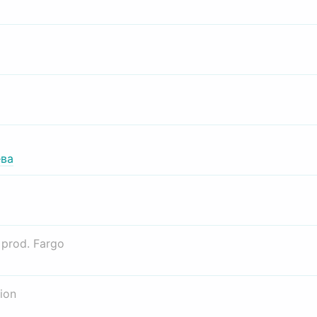
ва
о
prod. Fargo
ion