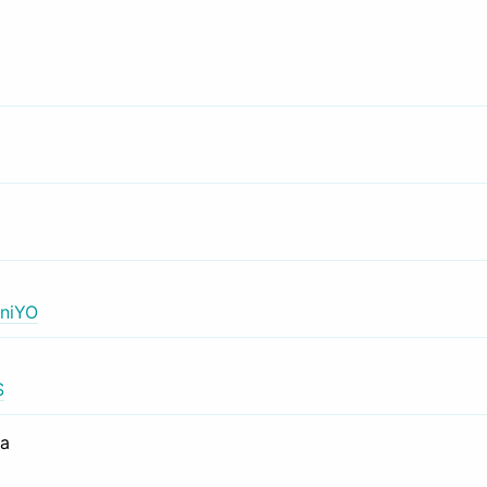
niYO
S
са