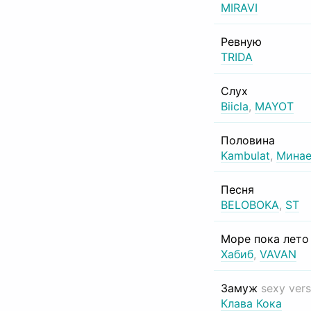
MIRAVI
Ревную
TRIDA
Слух
Biicla
,
MAYOT
Половина
Kambulat
,
Минае
Песня
BELOBOKA
,
ST
Море пока лет
Хабиб
,
VAVAN
Замуж
sexy vers
Клава Кока