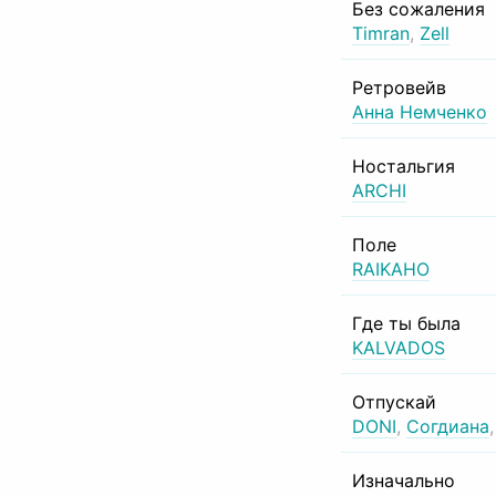
Без сожаления
Timran
,
Zell
Ретровейв
Анна Немченко
Ностальгия
ARCHI
Поле
RAIKAHO
Где ты была
KALVADOS
Отпускай
DONI
,
Согдиана
Изначально