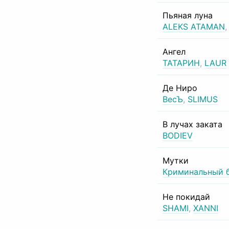
Пьяная луна
ALEKS ATAMAN
Ангел
ТАТАРИН
,
LAUR
Де Ниро
ВесЪ
,
SLIMUS
В лучах заката
BODIEV
Мутки
Криминальный 
Не покидай
SHAMI
,
XANNI