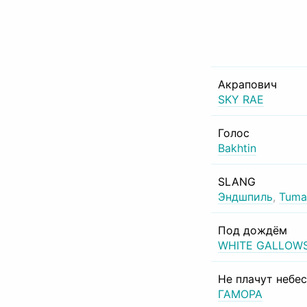
Акрапович
SKY RAE
Голос
Bakhtin
SLANG
Эндшпиль
,
Tuma
Под дождём
WHITE GALLOW
Не плачут небе
ГАМОРА