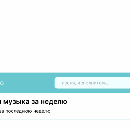
io
Н
 музыка за неделю
за последнюю неделю