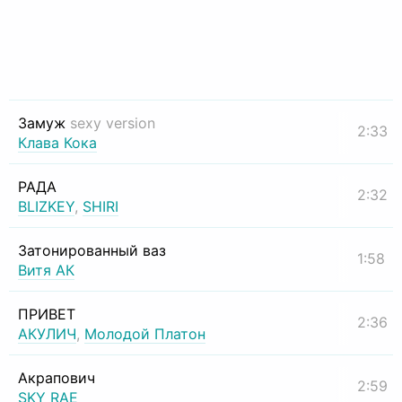
Замуж
sexy version
2:33
Клава Кока
РАДА
2:32
BLIZKEY
,
SHIRI
Затонированный ваз
1:58
Витя АК
ПРИВЕТ
2:36
АКУЛИЧ
,
Молодой Платон
Акрапович
2:59
SKY RAE