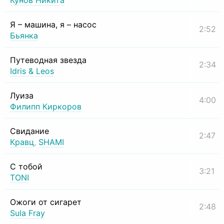
Кунов Никита
Я – машина, я – насос
2:52
Бьянка
Путеводная звезда
2:34
Idris & Leos
Луиза
4:00
Филипп Киркоров
Свидание
2:47
Кравц
,
SHAMI
С тобой
3:21
TONI
Ожоги от сигарет
2:48
Sula Fray