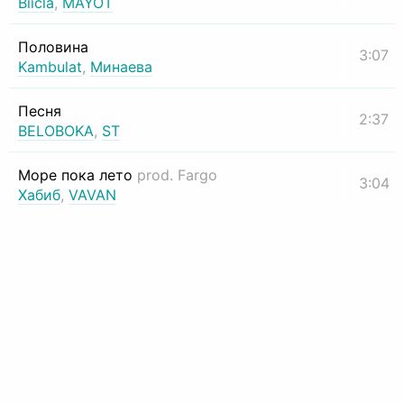
Biicla
,
MAYOT
Половина
3:07
Kambulat
,
Минаева
Песня
2:37
BELOBOKA
,
ST
Море пока лето
prod. Fargo
3:04
Хабиб
,
VAVAN