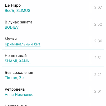
Де Ниро
3:07
ВесЪ
,
SLIMUS
В лучах заката
2:52
BODIEV
Мутки
2:36
Криминальный бит
Не покидай
2:51
SHAMI
,
XANNI
Без сожаления
2:21
Timran
,
Zell
Ретровейв
2:01
Анна Немченко