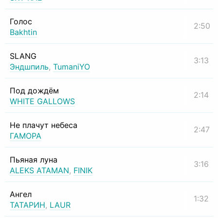
Голос
2:50
Bakhtin
SLANG
3:13
Эндшпиль
,
TumaniYO
Под дождём
2:14
WHITE GALLOWS
Не плачут небеса
2:47
ГАМОРА
Пьяная луна
3:16
ALEKS ATAMAN
,
FINIK
Ангел
1:32
ТАТАРИН
,
LAUR