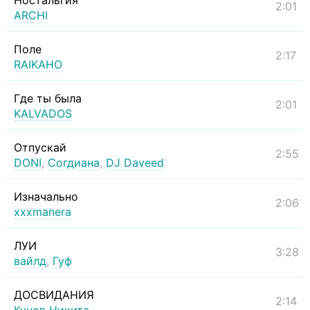
Ностальгия
2:01
ARCHI
Поле
2:17
RAIKAHO
Где ты была
2:01
KALVADOS
Отпускай
2:55
DONI
,
Согдиана
,
DJ Daveed
Изначально
2:06
xxxmanera
ЛУИ
3:28
вайлд
,
Гуф
ДОСВИДАНИЯ
2:14